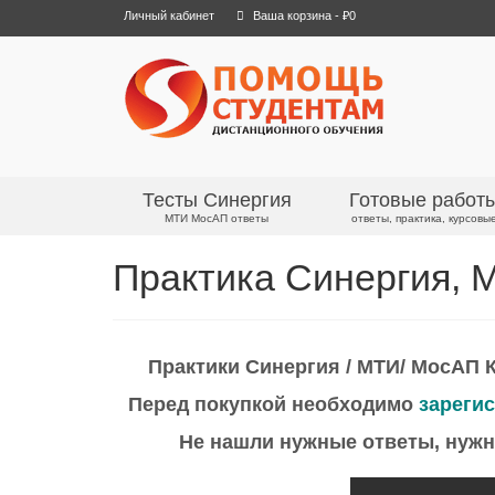
Личный кабинет
Ваша корзина
-
₽
0
Тесты Синергия
Готовые работ
МТИ МосАП ответы
ответы, практика, курсовы
Практика Синергия, 
Практики Синергия / МТИ/ МосАП К
Перед покупкой необходимо
зареги
Не нашли нужные ответы, нуж