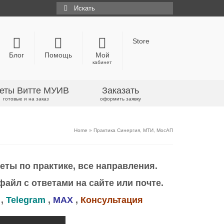
Искать:
Store
Блог
Помощь
Мой
кабинет
еты Витте МУИВ
Заказать
готовые и на заказ
оформить заявку
Home
»
Практика Синергия, МТИ, МосАП
еты по практике, все направления.
файл с ответами на сайте или почте.
,
Telegram
,
MAX
,
Консультация