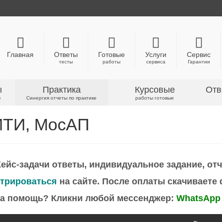
Главная
Ответы
Готовые
Услуги
Сервис
тесты
работы
сервиса
Гарантии
ы
Практика
Курсовые
Отв
е
Синергия отчеты по практике
работы готовые
МТИ, МосАП
ейс-задачи ответы, индивидуальное задание, отч
стрироваться
на сайте. После оплаты скачиваете 
на помощь?
Кликни любой мессенджер:
WhatsApp