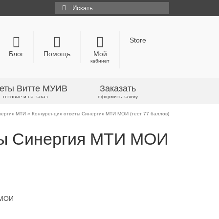
Искать:
Store
Блог
Помощь
Мой
кабинет
еты Витте МУИВ
Заказать
готовые и на заказ
оформить заявку
нергия МТИ
»
Конкуренция ответы Синергия МТИ МОИ (тест 77 баллов)
ты Синергия МТИ МОИ
 МОИ