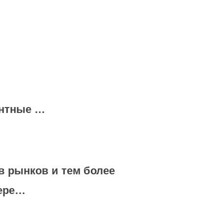
ентные …
в рынков и тем более
фере…