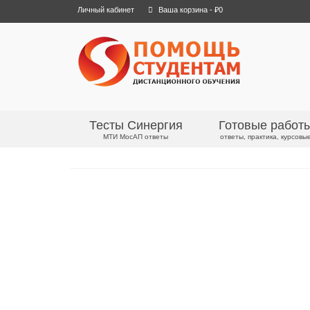
Личный кабинет
Ваша корзина
-
₽
0
Тесты Синергия
Готовые работ
МТИ МосАП ответы
ответы, практика, курсовы