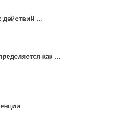
ых действий …
пределяется как …
ренции