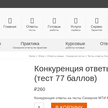
Главная
Ответы
Готовые
Услуги
Сервис
тесты
работы
сервиса
Гарантии
ы
Практика
Курсовые
Отв
е
Синергия отчеты по практике
работы готовые
Home
»
Shop
»
Ответы новые - Синергия тесты
»
Тесты ответы Си
Конкуренция отве
(тест 77 баллов)
₽
260
Конкуренция ответы на тесты Синергия МТИ
Количество
В КОРЗИНУ