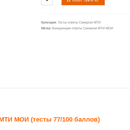
товара
Конкуренция
ответы
Синергия
Категория:
Тесты ответы Синергия МТИ
МТИ
Метка:
Конкуренция ответы Синергия МТИ МОИ
МОИ
(тест
77
баллов)
МТИ МОИ (тесты 77/100 баллов)