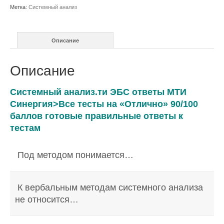
ответы
Метка:
Системный анализ
МТИ
Синергия>Все
тесты
Описание
Описание
Системный анализ.ти ЭБС ответы МТИ
Синергия>Все тесты на «Отлично» 90/100
баллов готовые правильные ответы к
тестам
Под методом понимается…
К вербальным методам системного анализа
не относится…