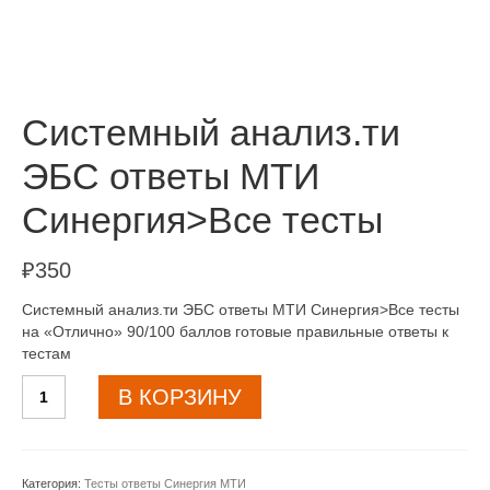
Системный анализ.ти
ЭБС ответы МТИ
Синергия>Все тесты
₽
350
Системный анализ.ти ЭБС ответы МТИ Синергия>Все тесты
на «Отлично» 90/100 баллов готовые правильные ответы к
тестам
Количество
В КОРЗИНУ
товара
Системный
анализ.ти
ЭБС
Категория:
Тесты ответы Синергия МТИ