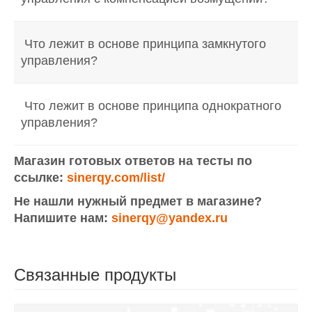
Что лежит в основе принципа замкнутого
управления?
Что лежит в основе принципа однократного
управления?
Магазин
готовых
ответов
на
тесты
по
ссылке
:
sinerqy.com/list/
Не
нашли
нужный
предмет
в
магазине
?
Напишите
нам
:
sinerqy@yandex.ru
Связанные продукты