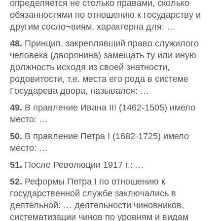
определяется не столько правами, сколько
обязанностями по отношению к государству и
другим сосло¬виям, характерна для: …
48.
Принцип, закреплявший право служилого
человека (дворянина) замещать ту или иную
должность исходя из своей знатности,
родовитости, т.е. места его рода в системе
Государева двора, назывался: …
49.
В правление Ивана III (1462-1505) имело
место: …
50.
В правление Петра I (1682-1725) имело
место: …
51.
После Революции 1917 г.: …
52.
Реформы Петра I по отношению к
государственной службе заключались в
деятельной: … деятельности чиновников,
систематизации чинов по уровням и видам