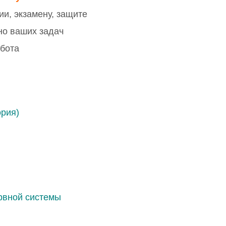
и, экзамену, защите
но ваших задач
абота
ория)
рвной системы