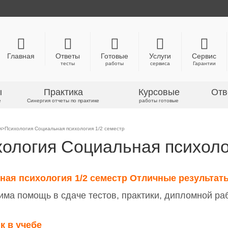
Главная
Ответы
Готовые
Услуги
Сервис
тесты
работы
сервиса
Гарантии
ы
Практика
Курсовые
Отв
е
Синергия отчеты по практике
работы готовые
я>Психология Социальная психология 1/2 семестр
ология Социальная психоло
ая психология 1/2 семестр Отличные результат
има помощь в сдаче тестов, практики, дипломной ра
к в учебе