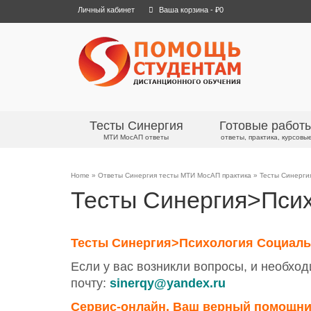
Личный кабинет
Ваша корзина
-
₽
0
Тесты Синергия
Готовые работ
МТИ МосАП ответы
ответы, практика, курсовы
Home
»
Ответы Синергия тесты МТИ МосАП практика
»
Тесты Синерги
Тесты Синергия>Псих
Тесты Синергия>Психология Социальн
Если у вас возникли вопросы, и необход
почту:
sinerqy@yandex.ru
Сервис-онлайн. Ваш верный помощни