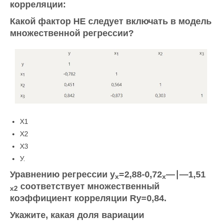
корреляции:
Какой фактор НЕ следует включать в модель
множественной регрессии?
Х1
Х2
Х3
У.
Уравнению регрессии
y
=2,88-0,72
—
∣
—
1,51
x
x
соответствует множественный
x
2
коэффициент корреляции
Ry
=0,84.
Укажите, какая доля вариации