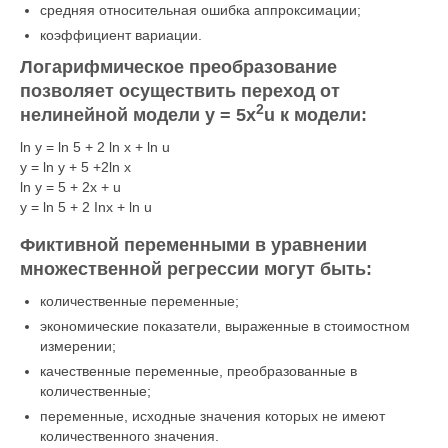
средняя относительная ошибка аппроксимации;
коэффициент вариации.
Логарифмическое преобразование
позволяет осуществить переход от
2
нелинейной модели у
= 5
x
u
к модели:
ln y = ln 5 + 2 ln x + ln u
y = ln y + 5 +2ln x
ln y = 5 + 2x + u
y = ln 5 + 2 Inx + ln u
Фиктивной переменными в уравнении
множественной регрессии могут быть:
количественные переменные;
экономические показатели, выраженные в стоимостном
измерении;
качественные переменные, преобразованные в
количественные;
переменные, исходные значения которых не имеют
количественного значения.