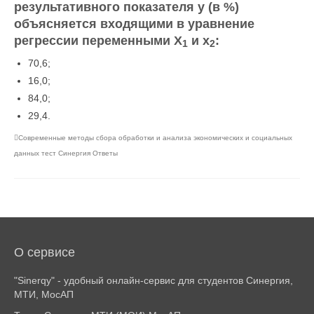
результативного показателя у (в
%)
объясняется входящими в уравнение
регрессии переменными
X
и х
:
1
2
70,6;
16,0;
84,0;
29,4.
Современные методы сбора обработки и анализа экономических и социальных
данных тест Синергия Ответы
О сервисе
"Sinerqy" - удобный онлайн-сервис для студентов Синергия,
МТИ, МосАП