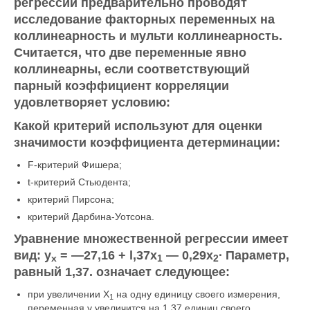
регрессии предварительно проводят
исследование факторных переменных на
коллинеарность и мульти коллинеарность.
Считается, что две переменные явно
коллинеарны, если соответствующий
парный коэффициент корреляции
удовлетворяет условию:
Какой критерий используют для оценки
значимости коэффициента детерминации:
F-критерий Фишера;
t-критерий Стьюдента;
критерий Пирсона;
критерий Дарбина-Уотсона.
Уравнение множественной регрессии имеет
вид: у
=
—27,16
+
l
,37
x
—
0,29
x
∙
Параметр,
х
1
2
равный
1,37.
означает следующее:
при увеличении X
на одну единицу своего измерения,
1
переменная у увеличится на 1,37 единиц своего