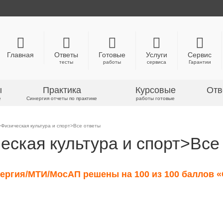
Главная
Ответы
Готовые
Услуги
Сервис
тесты
работы
сервиса
Гарантии
ы
Практика
Курсовые
Отв
е
Синергия отчеты по практике
работы готовые
>Физическая культура и спорт>Все ответы
еская культура и спорт>Все
инергия/МТИ/МосАП решены на 100 из 100 баллов 