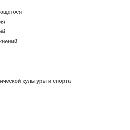
ающегося
ия
ий
жнений
ической культуры и спорта