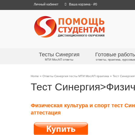
Личный кабинет
Ваша корзина
-
₽
0
Тесты Синергия
Готовые работ
МТИ МосАП ответы
ответы, практика, курсовы
Home
»
Ответы Синергия тесты МТИ МосАП практика
»
Тест Синергия
Тест Синергия>Физич
Физическая культура и спорт тест С
аттестация