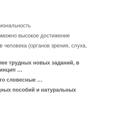
иональность
озможно высокое достижение
 человека (органов зрения, слуха,
ее трудных новых заданий, в
ринцип …
это словесные …
дных пособий и натуральных