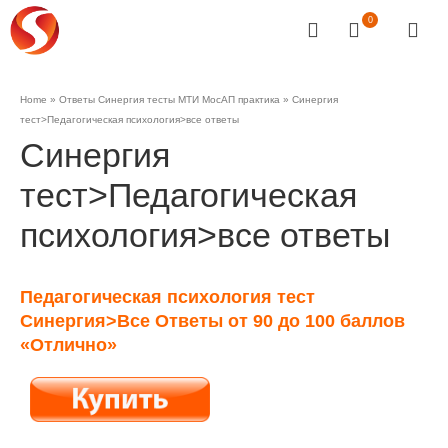
0
Home
»
Ответы Синергия тесты МТИ МосАП практика
»
Синергия
тест>Педагогическая психология>все ответы
Синергия
тест>Педагогическая
психология>все ответы
Педагогическая психология тест
Синергия>Все Ответы от 90 до 100 баллов
«Отлично»