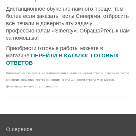
Дистанционное обучение намного проще, тем
более если заказать тесты Синергия, отбросить
все печали и доверить эту задачу
профессионалам «Sinerqy». Обращайтесь к нам
за помощью!
Приобрести готовые работы можете в
магазине
ПЕРЕЙТИ В КАТАЛОГ ГОТОВЫХ
ОТВЕТОВ
математика синергия
,
математический анализ синергия ответы
,
ответы на тесты
синергия
,
решение тестов синергия
,
Тесты Синергия ответы МТИ МосАП
,
физическая культура тест синергия
О сервисе