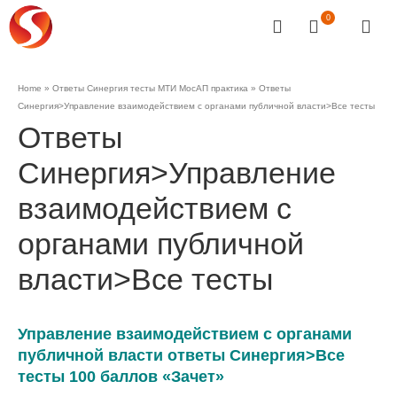
0
Home
»
Ответы Синергия тесты МТИ МосАП практика
»
Ответы
Синергия>Управление взаимодействием с органами публичной власти>Все тесты
Ответы
Синергия>Управление
взаимодействием с
органами публичной
власти>Все тесты
Управление взаимодействием с органами
публичной власти ответы Синергия>Все
тесты 100 баллов «Зачет»