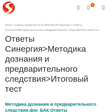
0
Home
»
Ответы Синергия тесты МТИ МосАП практика
»
Ответы
Синергия>Методика дознания и предварительного следствия>Итоговый тест
Ответы
Синергия>Методика
дознания и
предварительного
следствия>Итоговый
тест
Методика дознания и предварительного
следствия.фю_БАК Ответы