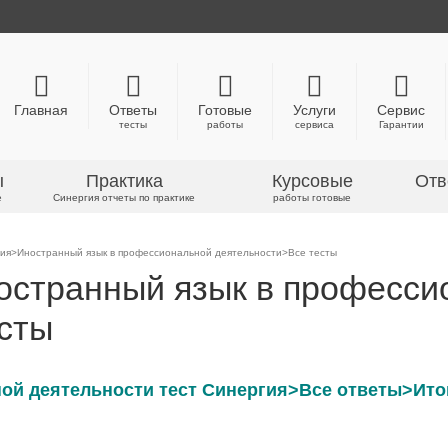
Главная
Ответы
Готовые
Услуги
Сервис
тесты
работы
сервиса
Гарантии
ы
Практика
Курсовые
Отв
е
Синергия отчеты по практике
работы готовые
ия>Иностранный язык в профессиональной деятельности>Все тесты
остранный язык в професси
сты
й деятельности тест Синергия>Все ответы>Итог