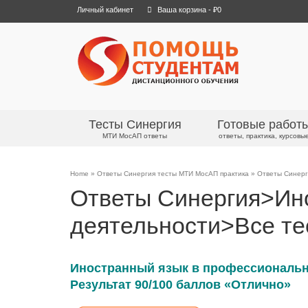
Личный кабинет
Ваша корзина
-
₽
0
Тесты Синергия
Готовые работ
МТИ МосАП ответы
ответы, практика, курсовы
Home
»
Ответы Синергия тесты МТИ МосАП практика
»
Ответы Синерг
Ответы Синергия>Ин
деятельности>Все те
Иностранный язык в профессионально
Результат 90/100 баллов «Отлично»