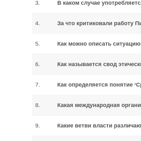
3.
В каком случае употребляется
4.
За что критиковали работу П
5.
Как можно описать ситуацию 
6.
Как называется свод этичес
7.
Как определяется понятие ‘
8.
Какая международная органи
9.
Какие ветви власти различаю