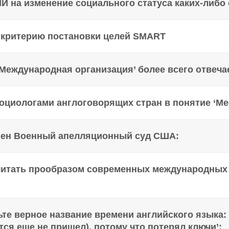
И на изменение социального статуса каких-либо
к критерию постановки целей SMART
Международная организация’ более всего отвеча
циологами англоговорящих стран в понятие ‘Medi
инен Военный апелляционный суд США:
читать прообразом современных международных 
те верное название времени английского языка: ‘
ся еще не пришел), потому что потерял ключи’: