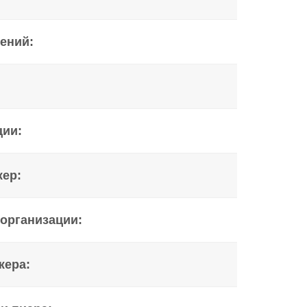
ений:
ции:
ер:
организации:
жера: