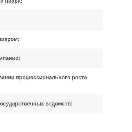
и пиара:
пиаром:
мпании:
овании профессионального роста
государственных ведомств: