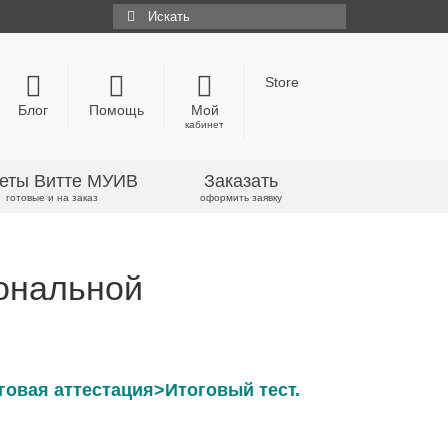
Искать:
Store
Блог
Помощь
Мой
кабинет
еты Витте МУИВ
Заказать
готовые и на заказ
оформить заявку
ональной
овая аттестация>Итоговый тест.