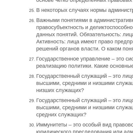
основе четко определенных правовых 
В некоторых случаях нормы администр
Важными понятиями в административн
правосубъектность и деликтоспособно
данных понятий. Обязательность: ли
Активность: лица имеют право предпр
решений органов власти. О каком пон
Государственное управление – это с
реализацию политики. Какие основны
Государственный служащий – это лиц
высшими, средними и низшими служащи
низших служащих?
Государственный служащий – это лиц
высшими, средними и низшими служащи
средних служащих?
Иммунитеты – это особый вид правов
юридического преследования или адми