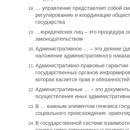
… управление представляет собой сис
регулированию и координации общест
государства
…юридических лиц – это процедура о
законодательством
Административное … – это деяние (д
наложение административного наказа
Административно-правовые гарантии в
государственных органов информирова
которая касается прав и обязанносте
Административные … – это документы
осуществления иных административн
В … важным элементом генезиса госуд
социального происхождения, ориенти
В государственной системе взаимоотн