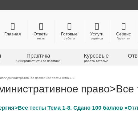
Главная
Ответы
Готовые
Услуги
Сервис
тесты
работы
сервиса
Гарантии
ы
Практика
Курсовые
Отв
е
Синергия отчеты по практике
работы готовые
ия>Административное право>Все тесты Тема 1-8
инистративное право>Все 
ргия>Все тесты Тема 1-8. Сдано 100 баллов «От