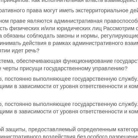
принципов. Как исполнительная власть взаимодейст
ативного права могут иметь экстерриториальное дей
ом праве являются административная правоспособн
сть физических и/или юридических лиц Рассмотрим 
ца обязаны соблюдать законы и нормы, регулирующи
инимать действия в рамках административного взаи
ятии идет речь?
истема, обеспечивающая функционирование государс
е черты присущи государственному управлению?
о, постоянно выполняющее государственную службу.
ми в зависимости от уровня ответственности и ком
о, постоянно выполняющее государственную службу.
ми в зависимости от уровня ответственности и ком
ой защиты, предоставляемый определенным катего
нистративного воздействия без особого разрешения