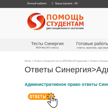
Личный кабинет
Ваша корзина
-
₽
0
Тесты Синергия
Готовые работ
МТИ МосАП ответы
ответы, практика, курсовы
Home
»
Ответы Синергия тесты МТИ МосАП практика
»
Ответы Синерг
Ответы Синергия>Адм
Административное право ответы Сине