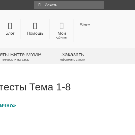
Искать:
Store
Блог
Помощь
Мой
кабинет
еты Витте МУИВ
Заказать
готовые и на заказ
оформить заявку
тесты Тема 1-8
лично»