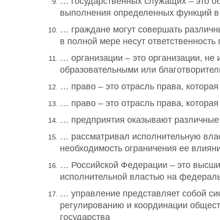
… государственных служащих – это о
выполнения определенных функций в 
… граждане могут совершать различны
в полной мере несут ответственность
… организации – это организации, н
образовательными или благотворите
… право – это отрасль права, которая
… право – это отрасль права, которая
… предприятия оказывают различные у
… рассматривал исполнительную влас
необходимость ограничения ее влияни
… Российской Федерации – это высши
исполнительной властью на федерал
… управление представляет собой сис
регулированию и координации общест
государства