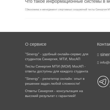
Что такое информационные системы в 
Экономика и менеджмент спортивных сооружений тесты Синергия 
О сервисе
Конта
"Sinerqy" - удобный онлайн-сервис для
sine
студентов Синергия, МТИ, МосАП
info@
Тесты Синергия МТИ (МОИ) МосАП -
ответы доступны для каждого студента
"Sinerqy" - репетитор онлайн: опыт в
решении задач любой сложности!
Ответы Синергия - консультация на
высокий результат с гарантией!