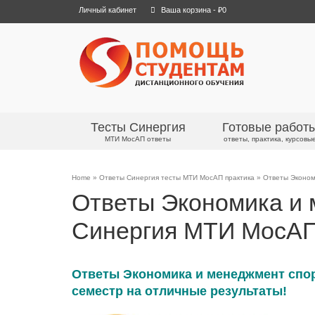
Личный кабинет
Ваша корзина
-
₽
0
Тесты Синергия
Готовые работ
МТИ МосАП ответы
ответы, практика, курсовы
Home
»
Ответы Синергия тесты МТИ МосАП практика
»
Ответы Эконом
Ответы Экономика и 
Синергия МТИ МосА
Ответы Экономика и менеджмент спо
семестр на отличные результаты!