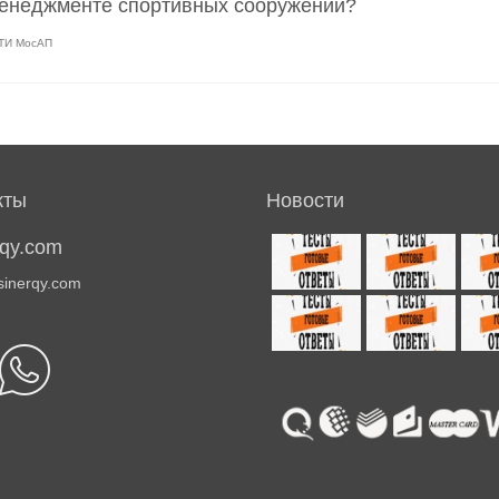
менеджменте спортивных сооружений?
МТИ МосАП
кты
Новости
rqy.com
sinerqy.com