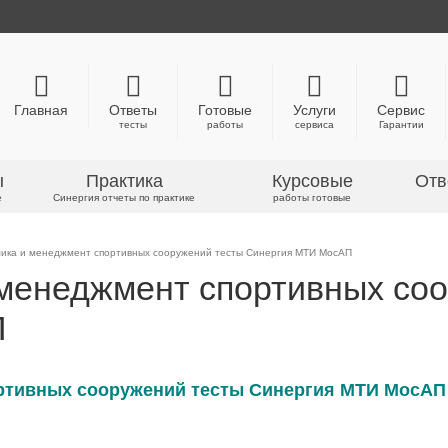
Главная
Ответы
Готовые
Услуги
Сервис
тесты
работы
сервиса
Гарантии
ы
Практика
Курсовые
Отв
е
Синергия отчеты по практике
работы готовые
ика и менеджмент спортивных сооружений тесты Синергия МТИ МосАП
менеджмент спортивных со
П
ртивных сооружений тесты Синергия МТИ МосАП