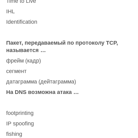
Time to Live
IHL
Identification
Пакет, передаваемый по протоколу ТСР,
называется …
фрейм (кадр)
сегмент
датаграмма (дейтаграмма)
На
DNS
возможна
атака
…
footprinting
IP spoofing
fishing