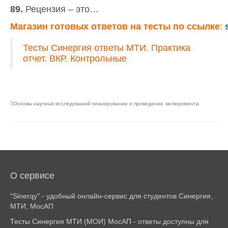
89.
Рецензия – это…
Магазин
готовых
ответов
на
тесты
по
ссылке
:
Тесты Синергия ответы МТИ. Практика
отчет. ВКР. Контрольные
Основы научных исследований планирование и проведение эксперимента
О сервисе
"Sinerqy" - удобный онлайн-сервис для студентов Синергия,
МТИ, МосАП
Тесты Синергия МТИ (МОИ) МосАП - ответы доступны для