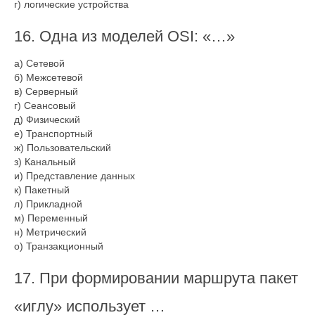
г) логические устройства
16. Одна из моделей OSI: «…»
а) Сетевой
б) Межсетевой
в) Серверный
г) Сеансовый
д) Физический
е) Транспортный
ж) Пользовательский
з) Канальный
и) Представление данных
к) Пакетный
л) Прикладной
м) Переменный
н) Метрический
о) Транзакционный
17. При формировании маршрута пакет
«иглу» использует …