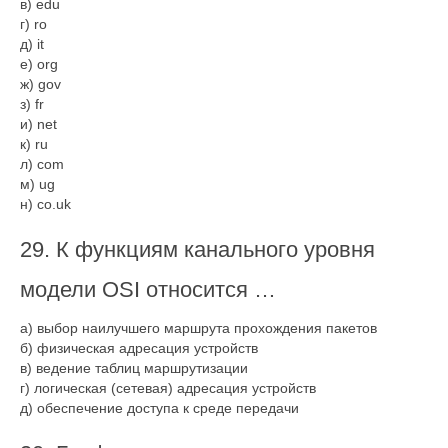
в) edu
г) ro
д) it
е) org
ж) gov
з) fr
и) net
к) ru
л) com
м) ug
н) co.uk
29. К функциям канального уровня
модели OSI относится …
а) выбор наилучшего маршрута прохождения пакетов
б) физическая адресация устройств
в) ведение таблиц маршрутизации
г) логическая (сетевая) адресация устройств
д) обеспечение доступа к среде передачи