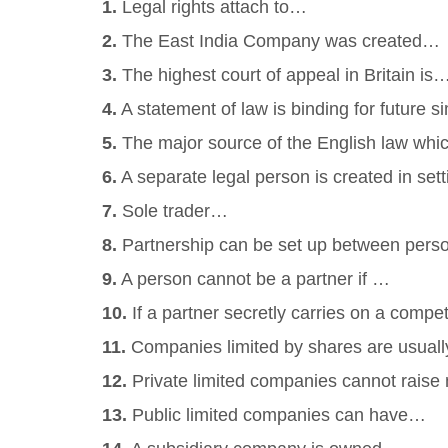
1.
Legal rights attach to…
2.
The East India Company was created…
3.
The highest court of appeal in Britain is
4.
A statement of law is binding for future s
5.
The major source of the English law whi
6.
A separate legal person is created in se
7.
Sole trader…
8.
Partnership can be set up between pers
9.
A person cannot be a partner if …
10.
If a partner secretly carries on a comp
11.
Companies limited by shares are usuall
12.
Private limited companies cannot rais
13.
Public limited companies can have…