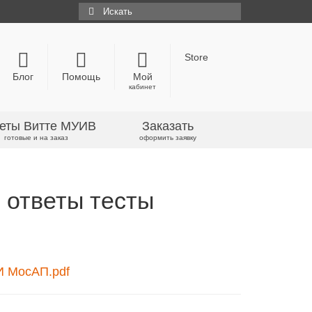
Искать:
Store
Блог
Помощь
Мой
кабинет
еты Витте МУИВ
Заказать
готовые и на заказ
оформить заявку
 ответы тесты
И МосАП.pdf