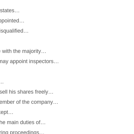
 states…
appointed…
isqualified…
e with the majority…
may appoint inspectors…
t…
ell his shares freely…
member of the company…
 kept…
 the main duties of…
bring proceedings…