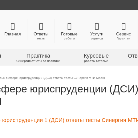
Главная
Ответы
Готовые
Услуги
Сервис
тесты
работы
сервиса
Гарантии
ы
Практика
Курсовые
Отв
е
Синергия отчеты по практике
работы готовые
зык в сфере юриспруденции (ДСИ) ответы тесты Синергия МТИ МосАП
сфере юриспруденции (ДСИ)
П
 юриспруденции 1 (ДСИ) ответы тесты Синергия МТ