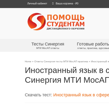
Личный кабинет
Ваша корзина
-
₽
0
Тесты Синергия
Готовые работ
МТИ МосАП ответы
ответы, практика, курсовы
Home
»
Ответы Синергия тесты МТИ МосАП практика
»
Иностранный я
Иностранный язык в 
Синергия МТИ МосА
Скачать тест:
Иностранный язык в сфере