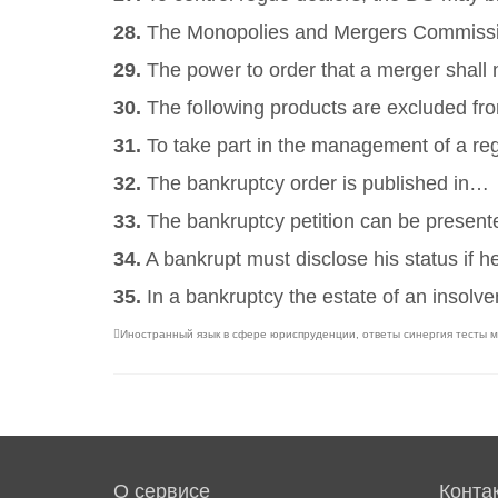
28.
The Monopolies and Mergers Commissi
29.
The power to order that a merger shall 
30.
The following products are excluded fro
31.
To take part in the management of a re
32.
The bankruptcy order is published in…
33.
The bankruptcy petition can be presen
34.
A bankrupt must disclose his status if 
35.
In a bankruptcy the estate of an insol
Иностранный язык в сфере юриспруденции
,
ответы синергия тесты 
О сервисе
Конта