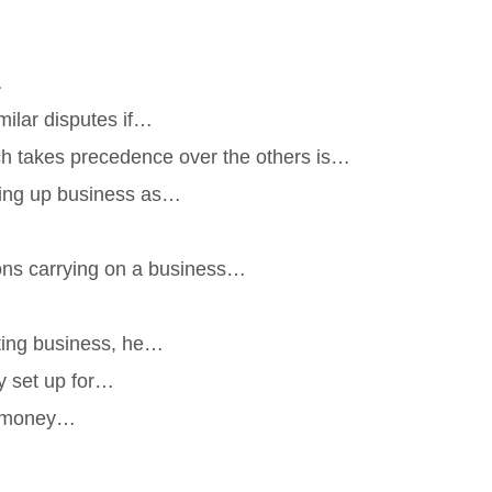
…
imilar disputes if…
ch takes precedence over the others is…
tting up business as…
ons carrying on a business…
eting business, he…
y set up for…
e money…