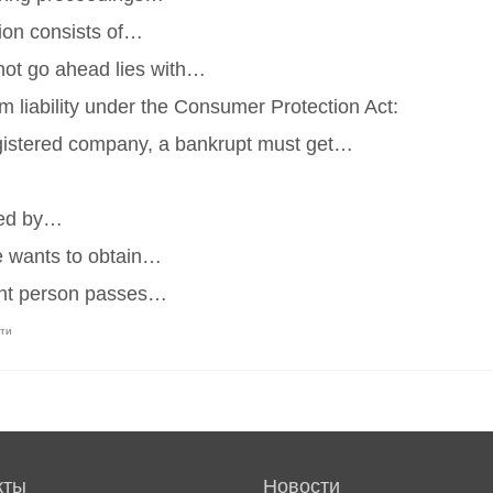
on consists of…
not go ahead lies with…
m liability under the Consumer Protection Act:
gistered company, a bankrupt must get…
ted by…
he wants to obtain…
vent person passes…
мти
кты
Новости