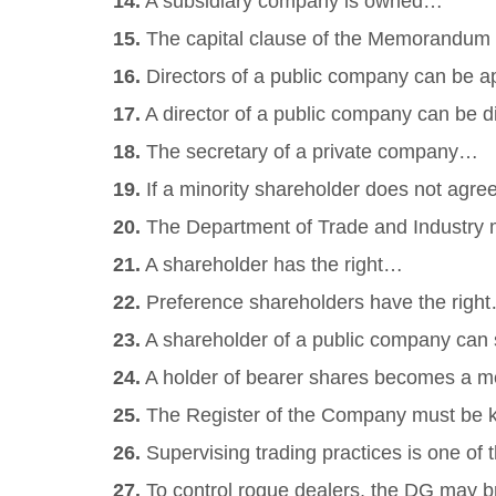
14.
A subsidiary company is owned…
15.
The capital clause of the Memorandum
16.
Directors of a public company can be 
17.
A director of a public company can be d
18.
The secretary of a private company…
19.
If a minority shareholder does not agre
20.
The Department of Trade and Industry 
21.
A shareholder has the right…
22.
Preference shareholders have the righ
23.
A shareholder of a public company can s
24.
A holder of bearer shares becomes a 
25.
The Register of the Company must be
26.
Supervising trading practices is one of
27.
To control rogue dealers, the DG may 