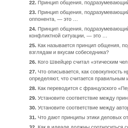
22.
Принцип общения, подразумевающий 
23.
Принцип общения, подразумевающий 
оппонента, — это …
24.
Принцип общения, подразумевающий 
конфликтной ситуации, — это …
25.
Как называется принцип общения, п
взглядам и вкусам собеседника?
26.
Кого Швейцер считал «этическим че
27.
Что описывается, как совокупность 
определяют, что считается правильным
28.
Как переводится с французского «П
29.
Установите соответствие между при
30.
Установите соответствие между авто
31.
Что дают принципы этики деловых от
32.
Как в идеале должны соотноситься с