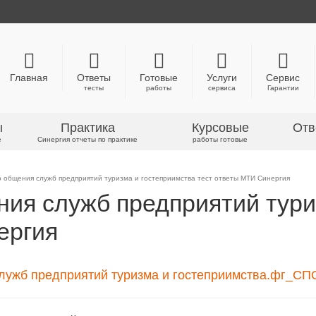
Главная
Ответы
Готовые
Услуги
Сервис
тесты
работы
сервиса
Гарантии
ы
Практика
Курсовые
Отв
е
Синергия отчеты по практике
работы готовые
о общения служб предприятий туризма и гостеприимства тест ответы МТИ Синергия
ния служб предприятий тури
ергия
лужб предприятий туризма и гостеприимства.фг_СПО