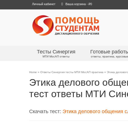
Личный кабинет
Ваша корзина
-
₽
0
Тесты Синергия
Готовые работ
МТИ МосАП ответы
ответы, практика, курсовы
Home
»
Ответы Синергия тесты МТИ МосАП практика
»
Этика деловог
Этика делового обще
тест ответы МТИ Син
Скачать тест:
Этика делового общения с