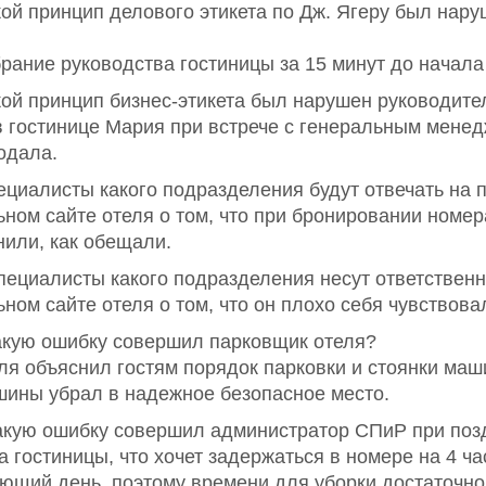
акой принцип делового этикета по Дж. Ягеру был на
ание руководства гостиницы за 15 минут до начала 
акой принцип бизнес-этикета был нарушен руководит
в гостинице Мария при встрече с генеральным мене
одала.
пециалисты какого подразделения будут отвечать на 
ном сайте отеля о том, что при бронировании номера
нили, как обещали.
Специалисты какого подразделения несут ответственн
ном сайте отеля о том, что он плохо себя чувствова
Какую ошибку совершил парковщик отеля?
еля объяснил гостям порядок парковки и стоянки ма
ашины убрал в надежное безопасное место.
 Какую ошибку совершил администратор СПиР при поз
 гостиницы, что хочет задержаться в номере на 4 ч
ющий день, поэтому времени для уборки достаточно