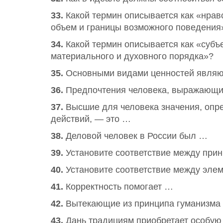
33.
Какой термин описывается как «нрав
объем и границы возможного поведения
34.
Какой термин описывается как «субъ
материального и духовного порядка»?
35.
Основными видами ценностей явля
36.
Предпочтения человека, выражающи
37.
Высшие для человека значения, опре
действий, — это …
38.
Деловой человек в России был …
39.
Установите соответствие между прин
40.
Установите соответствие между элем
41.
Корректность помогает …
42.
Вытекающие из принципа гуманизма 
43.
Дань традициям приобретает особую 