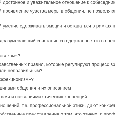
достойное и уважительное отношение к собеседник
проявление чувства меры в общении, не позволяющ
умение сдерживать эмоции и оставаться в рамках п
одразумевающий сочетание со сдержанностью в оцен
ловеком»?
нравственных правил, которые регулируют процесс 
 или неправильным?
ерфекционизм»?
нципами общения и их описанием
рами и названиями этических концепций
ношений, т.е. профессиональной этики, дают конкре
обственные представления о том, что этично, и пр