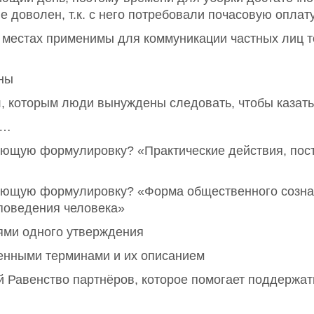
 доволен, т.к. с него потребовали почасовую оплату,
естах применимы для коммуникации частных лиц то
ны
, которым люди вынуждены следовать, чтобы казат
 …
ющую формулировку? «Практические действия, посту
ующую формулировку? «Форма общественного сознан
поведения человека»
ями одного утверждения
енными терминами и их описанием
Равенство партнёров, которое помогает поддержат