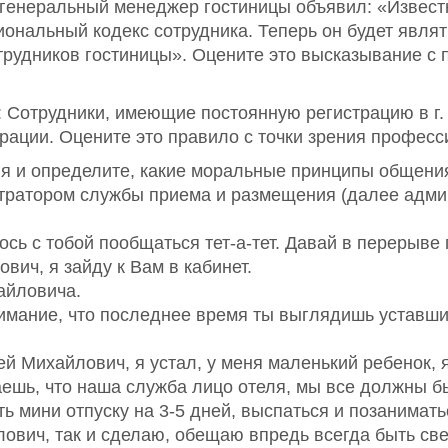
генеральный менеджер гостиницы объявил: «Извест
ональный кодекс сотрудника. Теперь он будет явля
дников гостиницы». Оцените это высказывание с поз
: Сотрудники, имеющие постоянную регистрацию в г.
страции. Оцените это правило с точки зрения професс
ля и определите, какие моральные принципы общени
тратором службы приема и размещения (далее адми
ось с тобой пообщаться тет-а-тет. Давай в перерыве
ич, я зайду к Вам в кабинет.
айловича.
имание, что последнее время ты выглядишь уставши
ей Михайлович, я устал, у меня маленький ребенок, 
ешь, что наша служба лицо отеля, мы все должны б
 мини отпуску на 3-5 дней, выспаться и позанимать
ович, так и сделаю, обещаю впредь всегда быть св