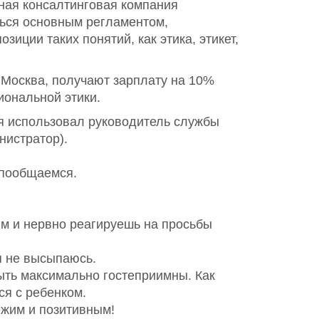
ная консалтинговая компания
ться основным регламентом,
иции таких понятий, как этика, этикет,
 Москва, получают зарплату на 10%
иональной этики.
я использовал руководитель службы
нистратор).
 пообщаемся.
м и нервно реагируешь на просьбы
я не высыпаюсь.
ыть максимально гостеприимны. Как
ся с ребенком.
ежим и позитивным!