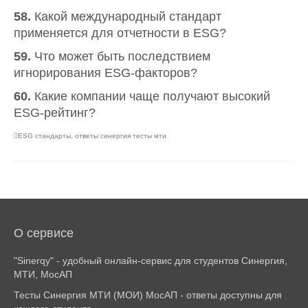
58.
Какой международный стандарт
применяется для отчетности в ESG?
59.
Что может быть последствием
игнорирования ESG-факторов?
60.
Какие компании чаще получают высокий
ESG-рейтинг?
ESG стандарты
,
ответы синергия тесты мти
О сервисе
"Sinerqy" - удобный онлайн-сервис для студентов Синергия,
МТИ, МосАП
Тесты Синергия МТИ (МОИ) МосАП - ответы доступны для