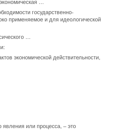
 экономическая …
обходимости государственно-
роко применяемое и для идеологической
сического …
и:
тов экономической действительности,
 явления или процесса, – это