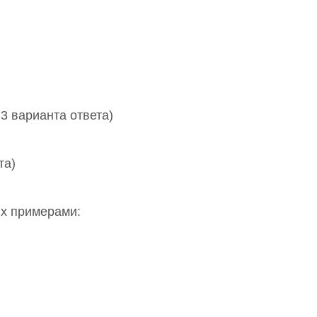
3 варианта ответа)
та)
их примерами: