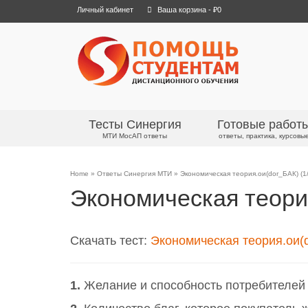
Личный кабинет
Ваша корзина
-
₽
0
Тесты Синергия
Готовые работ
МТИ МосАП ответы
ответы, практика, курсовы
Home
»
Ответы Синергия МТИ
»
Экономическая теория.ои(dor_БАК) (1
Экономическая теория
Скачать тест:
Экономическая теория.ои(d
1.
Желание и способность потребителей 