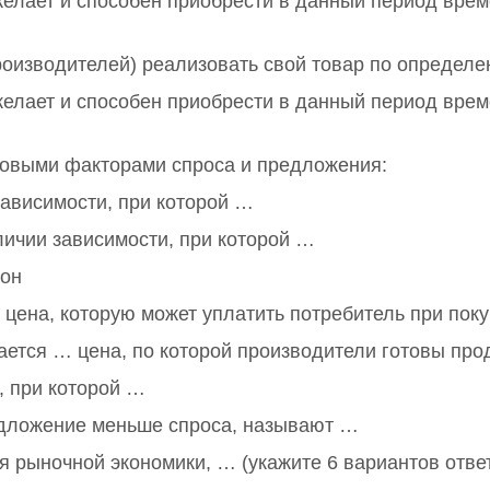
 желает и способен приобрести в данный период вре
оизводителей) реализовать свой товар по определе
 желает и способен приобрести в данный период вре
новыми факторами спроса и предложения:
зависимости, при которой …
ичии зависимости, при которой …
лон
цена, которую может уплатить потребитель при поку
тся … цена, по которой производители готовы прод
, при которой …
едложение меньше спроса, называют …
 рыночной экономики, … (укажите 6 вариантов отве