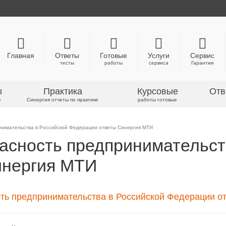
Главная
Ответы
Готовые
Услуги
Сервис
тесты
работы
сервиса
Гарантии
ы
Практика
Курсовые
Отв
е
Синергия отчеты по практике
работы готовые
инимательства в Российской Федерации ответы Синергия МТИ
асность предпринимательст
инергия МТИ
ть предпринимательства в Российской Федерации о