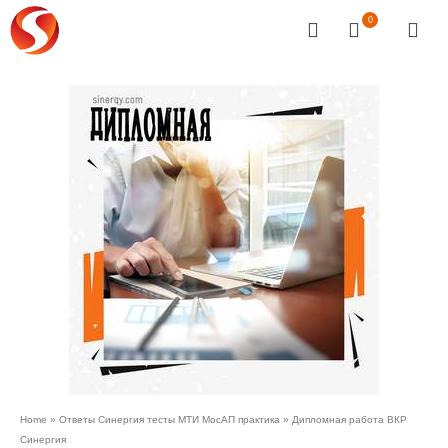
0
Home
»
Ответы Синергия тесты МТИ МосАП практика
»
Дипломная работа ВКР
Синергия