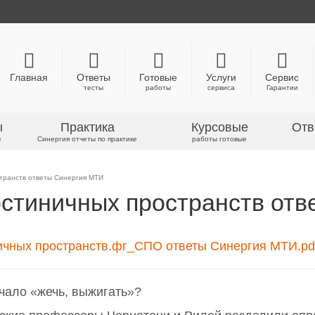
Главная
Ответы
Готовые
Услуги
Сервис
тесты
работы
сервиса
Гарантии
ы
Практика
Курсовые
Отв
е
Синергия отчеты по практике
работы готовые
транств ответы Синергия МТИ
стиничных пространств отв
ичных пространств.фг_СПО ответы Синергия МТИ.pd
чало «жечь, выжигать»?