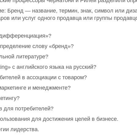
нские профессоры Чернатони и Рилей разделили оп
 Бренд — название, термин, знак, символ или диза
ров или услуг одного продавца или группы продавц
 «дифференциация»?
определение слову «бренд»?
льной литературе?
ing» с английского языка на русский?
бителей в ассоциации с товаром?
маркетинге и менеджменте?
етингу?
в для потребителей?
ользования для достижения целей в бизнесе.
гии лидерства.