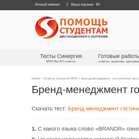
Личный кабинет
Ваша корзина
-
₽
0
Тесты Синергия
Готовые работ
МТИ МосАП ответы
ответы, практика, курсовы
Home
»
Ответы Синергия МТИ
»
Бренд-менеджмент гостиничных прос
Бренд-менеджмент го
Скачать тест:
Бренд-менеджмент гостин
1.
С какого языка слово «BRANDR» озна