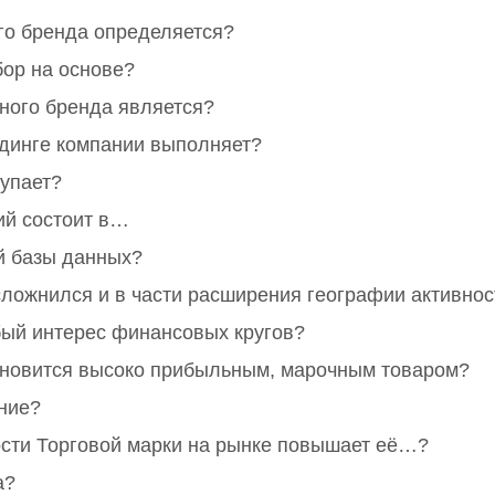
го бренда определяется?
ор на основе?
ого бренда является?
динге компании выполняет?
упает?
ий состоит в…
 базы данных?
сложнился и в части расширения географии активно
бый интерес финансовых кругов?
ановится высоко прибыльным, марочным товаром?
ние?
сти Торговой марки на рынке повышает её…?
а?