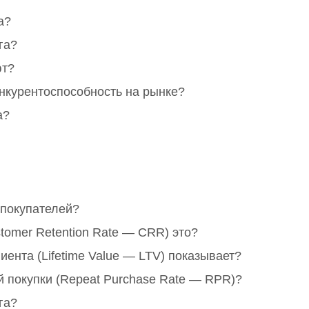
а?
га?
ют?
нкурентоспособность на рынке?
а?
покупателей?
tomer Retention Rate — CRR) это?
ента (Lifetime Value — LTV) показывает?
й покупки (Repeat Purchase Rate — RPR)?
га?