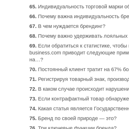
65.
Индивидуальность торговой марки о
66.
Почему важна индивидуальность бр
67.
В чем нуждается брендинг?
68.
Почему важно удерживать лояльных 
69.
Если обратиться к статистике, чтобы
business.com приводит следующие приме
на…?
70.
Постоянный клиент тратит на 67% бо
71.
Регистрируя товарный знак, произво
72.
В каком случае происходит нарушени
73.
Если контрафактный товар обнаруже
74.
Какая статья является Государственн
75.
Бренд по своей природе — это?
76.
Три ключевые функции бренда?