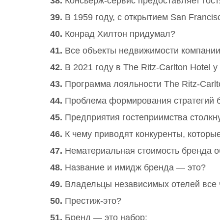
38.
Консьерж-сервис предоставляет гос
39.
В 1959 году, с открытием San Francisc
40.
Конрад Хилтон придумал?
41.
Все объекты недвижимости компании 
42.
В 2021 году в The Ritz-Carlton Hotel
43.
Программа лояльности The Ritz-Carlt
44.
Проблема формирования стратегий бр
45.
Предприятия гостеприимства столкну
46.
К чему приводят конкуренты, которые
47.
Нематериальная стоимость бренда об
48.
Название и имидж бренда — это?
49.
Владельцы независимых отелей все 
50.
Престиж-это?
51.
Бренд — это набор: