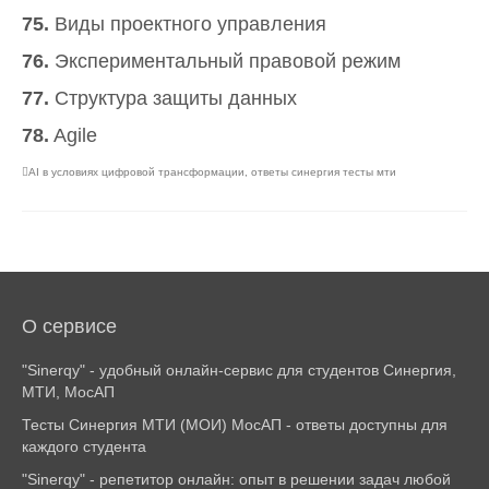
75.
Виды проектного управления
76.
Экспериментальный правовой режим
77.
Структура защиты данных
78.
Agile
AI в условиях цифровой трансформации
,
ответы синергия тесты мти
О сервисе
"Sinerqy" - удобный онлайн-сервис для студентов Синергия,
МТИ, МосАП
Тесты Синергия МТИ (МОИ) МосАП - ответы доступны для
каждого студента
"Sinerqy" - репетитор онлайн: опыт в решении задач любой