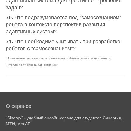
адаптивная система для креативного решения
задач?
70.
Что подразумевается под “самосознанием”
робота в контексте перспектив развития
адаптивных систем?
71.
Что необходимо учитывать при разработке
роботов с “самосознанием”?
Адаптивные системы и их приложения в робототехнике и искусственном
интеллекте.ти ответы Синергия МТИ
О сервисе
"Sinerqy" - удобный онлайн-сервис для студентов Синергия,
МТИ, МосАП