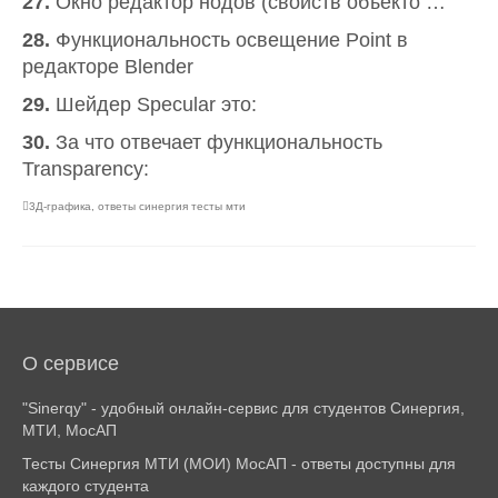
27.
Окно редактор нодов (свойств объекто …
28.
Функциональность освещение Point в
редакторе Blender
29.
Шейдер Specular это:
30.
За что отвечает функциональность
Transparency:
3Д-графика
,
ответы синергия тесты мти
О сервисе
"Sinerqy" - удобный онлайн-сервис для студентов Синергия,
МТИ, МосАП
Тесты Синергия МТИ (МОИ) МосАП - ответы доступны для
каждого студента